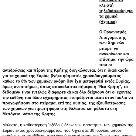
κλειστή
τηλεδιάσκεψη για
τα χημικά
(Ηχητικό)
Ο Οργανισμός
Απαγόρευσης
των Χημικών
μπορεί να
ανακοίνωσε και
επίσημα, την ώρα
που οι
αντιδράσεις και πέραν της Κρήτης διογκώνονται, ότι η διαδικασία
για τα χημικά της Συρίας βγήκε ήδη εκτός χρονοδιαγράμματος
καθώς το 8% των χημικών ακόμη δεν έχει μεταφερθεί εκτός Συρίας,
όμως ανεπισήμως, όπως αποκαλύπτει σήμερα η "Νέα Κρήτη", τα
δεδομένα είναι εντελώς διαφορετικά και όλα δείχνουν ότι οι έχοντες
την ευθύνη του όλου εγχειρήματος ετοιμάζονται μέσα στον Ιούλιο να
προχωρήσουν στο πείραμα, επί της ουσίας, της εξουδετέρωσης
των χημικών για πρώτη φορά στη θάλασσα και μάλιστα στη
Μεσόγειο, νότια της Κρήτης.
Μάλιστα, η καθυστέρηση "εξόδου" όλων των ποσοτήτων των χημικών της
Συρίας εκτός χρονοδιαγράμματος, που λήγει στις 30 Ιουνίου, μπορεί
επισήμως να αποδίδεται στην έκρυθμη κατάσταση στη Συρία, στην ουσία