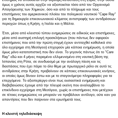
όμως ο χρόνος αυτός αρχίζει να αξιοποιείται τόσο από τον Οργανισμό
Απαγόρευσης των Χημικών, όσο και από το πλήρωμα και τους
επιστήμονες του αμερικανικού πλοίου του πολεμικού ναυτικού "Cape Ray"
για τη δημιουργία επικοινωνιακού κλίματος αντιστροφής των αντιδράσεων
περιοχών όπως η Κρήτη, η Ιταλία και η Μάλτα.
Έτσι, μέσα από κλειστού τύπου ενημερώσεις σε ειδικούς και επιστήμονες,
μέσα από αυστηρή επιλογή προσκλήσεων (που πάντως δεν αφορούν
επιστήμονες που από την πρώτη στιγμή έχουν αντιταχθεί καθολικά στο
όλο εγχείρημα στη Μεσόγειο) επιχειρούν μία κάποια ενημέρωση, η οποία
όμως μόνο κατατοπιστική που δεν είναι. Το γεγονός πάντως ότι το "Care
Ray" εδώ και 4 μήνες παραμένει ελλιμενισμένο στη ναυτική βάση της
Ισπανίας στη Ρότα, σε συνδυασμό με την ανάλογη πίεση και τις
διαστάσεις που έχει πάρει το όλο θέμα με πρωταρχικό ρόλο σε αυτό τις
αντιδράσεις στην Κρήτη, προβαίνουν σε κάποιες επικοινωνιακές κινήσεις,
οι οποίες όμως δίνουν έστω και με το σταγονόμετρο πληροφορίες για τα
επερχόμενα. Το αξιοπερίεργο είναι πως ουσιαστικά ενημέρωση και
διαβεβαιώσεις έχουμε από την πλευρά εκείνη που αναλαμβάνει το
επικίνδυνο εγχείρημα στη Μεσόγειο, χωρίς οι επιστήμονες που μετέχουν
σε τέτοιες ενημερώσεις να μπορούν να προβάλουν αντίλογο, ούτε καν για
απαντήσεις που δεν παίρνουν στα ερωτήματά τους.
Η κλειστή τηλεδιάσκεψη