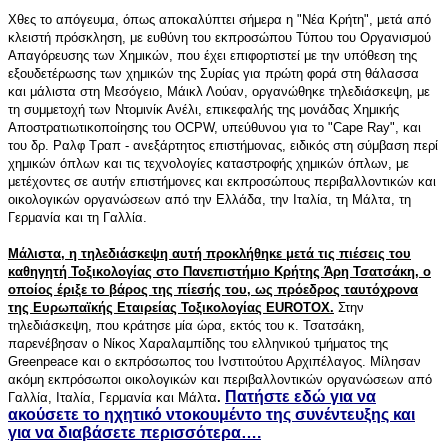
Χθες το απόγευμα, όπως αποκαλύπτει σήμερα η "Νέα Κρήτη", μετά από
κλειστή πρόσκληση, με ευθύνη του εκπροσώπου Τύπου του Οργανισμού
Απαγόρευσης των Χημικών, που έχει επιφορτιστεί με την υπόθεση της
εξουδετέρωσης των χημικών της Συρίας για πρώτη φορά στη θάλασσα
και μάλιστα στη Μεσόγειο, Μάικλ Λούαν, οργανώθηκε τηλεδιάσκεψη, με
τη συμμετοχή των Ντομινίκ Ανέλι, επικεφαλής της μονάδας Χημικής
Αποστρατιωτικοποίησης του OCPW, υπεύθυνου για το "Cape Ray", και
του δρ. Ραλφ Τραπ - ανεξάρτητος επιστήμονας, ειδικός στη σύμβαση περί
χημικών όπλων και τις τεχνολογίες καταστροφής χημικών όπλων, με
μετέχοντες σε αυτήν επιστήμονες και εκπροσώπους περιβαλλοντικών και
οικολογικών οργανώσεων από την Ελλάδα, την Ιταλία, τη Μάλτα, τη
Γερμανία και τη Γαλλία.
Μάλιστα, η τηλεδιάσκεψη αυτή προκλήθηκε μετά τις πιέσεις του
καθηγητή Τοξικολογίας στο Πανεπιστήμιο Κρήτης Άρη Τσατσάκη, ο
οποίος έριξε το βάρος της πίεσής του, ως πρόεδρος ταυτόχρονα
της Ευρωπαϊκής Εταιρείας Τοξικολογίας EUROTOX.
Στην
τηλεδιάσκεψη, που κράτησε μία ώρα, εκτός του κ. Τσατσάκη,
παρενέβησαν ο Νίκος Χαραλαμπίδης του ελληνικού τμήματος της
Greenpeace και ο εκπρόσωπος του Ινστιτούτου Αρχιπέλαγος. Μίλησαν
ακόμη εκπρόσωποι οικολογικών και περιβαλλοντικών οργανώσεων από
Πατήστε εδώ για να
Γαλλία, Ιταλία, Γερμανία και Μάλτα
.
ακούσετε το ηχητικό ντοκουμέντο της συνέντευξης και
για να διαβάσετε περισσότερα….