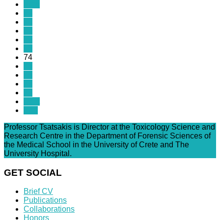
Prev
69
70
71
72
73
74
75
76
77
78
Next
End
Professor Tsatsakis is Director at the Toxicology Science and
Research Centre in the Department of Forensic Sciences of
the Medical School in the University of Crete and The
University Hospital.
GET SOCIAL
Brief CV
Publications
Collaborations
Honors