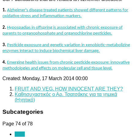
1.
Alzheimer's disease treated patients showed different patterns for
oxidative stress and inflammation markers.
2.
Hypospadias in offspring is associated with chronic exposure of
parents to organophosphate and organochlorine pesticides.
3.
Pesticide exposure and genetic variation in xenobiotic-metabolizing
enzymes interact to induce biochemical liver damage.
4.
Emerging health issues from chronic pesticide exposure: innovative
methodologies and effects on molecular cell and tissue level.
Created: Monday, 17 March 2014 00:00
FRUIT AND VEG. HOW INNOCENT ARE THEY?
Καθησυχαστικός ο Αρ. Τσατσάκης για τα χημικά
(Ηχητικό)
Subcategories
Page 74 of 78
Start