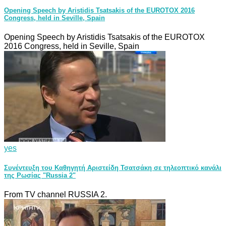
Opening Speech by Aristidis Tsatsakis of the EUROTOX 2016
Congress, held in Seville, Spain
Opening Speech by Aristidis Tsatsakis of the EUROTOX
2016 Congress, held in Seville, Spain
yes
Συνέντευξη του Καθηγητή Αριστείδη Τσατσάκη σε τηλεοπτικό κανάλι
της Ρωσίας "Russia 2"
From TV channel RUSSIA 2.