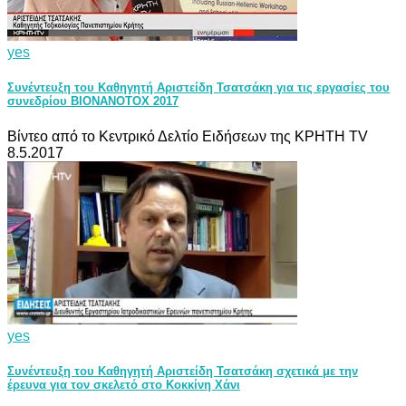
yes
Συνέντευξη του Καθηγητή Αριστείδη Τσατσάκη για τις εργασίες του
συνεδρίου BIONANOTOX 2017
Βίντεο από το Κεντρικό Δελτίο Ειδήσεων της ΚΡΗΤΗ TV
8.5.2017
yes
Συνέντευξη του Καθηγητή Αριστείδη Τσατσάκη σχετικά με την
έρευνα για τον σκελετό στο Κοκκίνη Χάνι