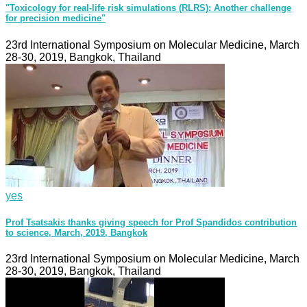
"Toxicology for real-life risk simulations (RLRS): Another challenge
for precision medicine"
23rd International Symposium on Molecular Medicine, March
28-30, 2019, Bangkok, Thailand
yes
Prof Tsatsakis thanks giving speech for Prof Spandidos contribution
to science, March, 2019, Bangkok
23rd International Symposium on Molecular Medicine, March
28-30, 2019, Bangkok, Thailand