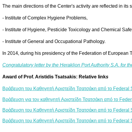
The main directions of the Center's activity are reflected in its 
- Institute of Complex Hygiene Problems,
- Institute of Hygiene, Pesticide Toxicology and Chemical Safe
- Institute of General and Occupational Pathology.
In 2014, during his presidency of the Federation of European 
Congratulatory letter by the Heraklion Port Authority S.A. for 
Award of Prof. Aristidis Tsatsakis: Relative link
s
Βράβευση του Καθηγητή Αριστείδη Τσατσάκη από το Federal Sc
Βράβευση για τον καθηγητή Αριστείδη Τσατσάκη από το Federal
Βράβευση του Καθηγητή Αριστείδη Τσατσάκη από το Federal Sc
Βράβευση του Καθηγητή Αριστείδη Τσατσάκη από το Federal Sc